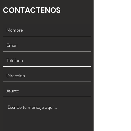
CONTACTENOS